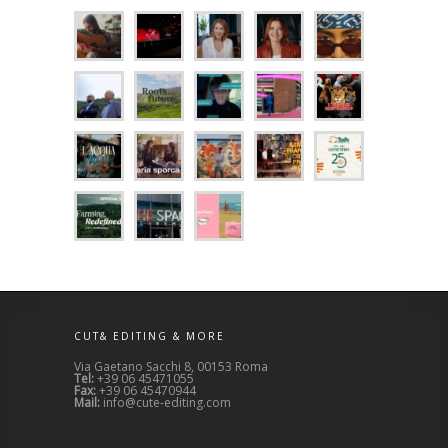
CUT& EDITING & MORE
Via Gaetano Sacchi 8, 00153 Roma
Tel:
+39 06 45471055
Fax:
+39 06 45470944
Mail:
info@cute-editing.com